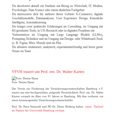
Du absolvierst aktuell ein Studium mit Bezug zu Wirtschaft, IT, Medien,
Psychologie, Data Science oder einem ähnlichen Fachgebiet
Du interessierst dich für mehrere dieser Gebiete: E‑Commerce, digitale
Geschäftsmodelle, Datenanalysen, User Experience Design, Künstliche
Intelligenz, Automatisierung
Du bringst erste praktische Erfahrungen im Consulting, im Umgang mit
KI‑gestützten Tools, in UX‑Research oder in digitalen Projekten mit
Vorkenntnisse im Umgang mit Large Language Models (LLMs),
Prompting‑Techniken und im Umgang mit Design‑ oder Whiteboard‑Tools
(z. B. Figma, Miro, Mural) sind ein Plus
Du arbeitest strukturiert, analytisch, experimentierfreudig und lernst gerne
Neues im Team
VFVH trauert um Prof. em. Dr. Walter Karten
Foto: Denise Hasse
Der Verein zur Förderung der Versicherungswissenschaften Hamburg e.V.
trauert um eine hochgeschätze, prägende Persönlichkeit: Prof. em. Dr. Walter
Karten verstarb im Alter von 91 Jahren in Hamburg. Mit ihm verlieren wir
einen herausragenden Versicherungswissenschaftler.
Prof. Dr. Petra Steinorth und PD Dr. Dieter Hesberg haben
einen Nachruf
im Namen der Universität Hamburg verfasst.