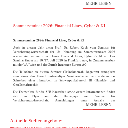
Hamburg. Der Verein freut sich wie immer auf die zahlreichen
MEHR LESEN
Bewerbungen!
(mehr …)
Sommerseminar 2026: Financial Lines, Cyber & KI
Sommerseminar 2026: Financial Lines, Cyber & KI
Auch in diesem Jahr bietet Prof. Dr. Robert Koch vom Seminar für
Versicherungswissenschaft der Uni Hamburg im Sommersemester 2026
wieder ein Seminar zum Thema Financial Lines, Cyber & KI an. Das
Seminar findet am 16./17. Juli 2026 in Frankfurt statt, in Zusammenarbeit
mit der WU Wien und der Zurich Insurance Europa AG.
Die Teilnahme an diesem Seminar (Teilnehmerzahl begrenzt) ermöglicht
zum einen den Erwerb notwendiger Seminarscheine, zum anderen das
Schreiben einer Hausarbeit im Schwerpunktbereich III (Handels- und
Gesellschaftsrecht).
Die Themenliste für die SPB-Hausarbeit sowie weitere Informationen finden
sich im Flyer auf der Homepage vom Seminar für
Versicherungswissenschaft. Anmeldungen unter Angabe des
MEHR LESEN
Themenwunsches bitte bis zum 31. März 2026 direkt an den Lehrstuhl
Robert Koch. Die Vorbesprechung und finale Themenvergabe findet am 07.
April um 15 Uhr statt. Der Raum wird noch rechtzeitig bekanntgegeben.
Aktuelle Stellenangebote: