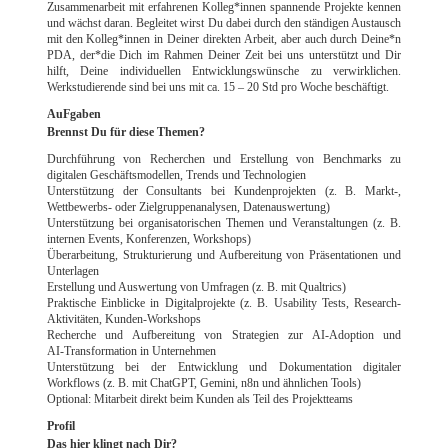
Zusammenarbeit mit erfahrenen Kolleg*innen spannende Projekte kennen
und wächst daran. Begleitet wirst Du dabei durch den ständigen Austausch
mit den Kolleg*innen in Deiner direkten Arbeit, aber auch durch Deine*n
PDA, der*die Dich im Rahmen Deiner Zeit bei uns unterstützt und Dir
hilft, Deine individuellen Entwicklungswünsche zu verwirklichen.
Werkstudierende sind bei uns mit ca. 15 – 20 Std pro Woche beschäftigt.
AuFgaben
Brennst Du für diese Themen?
Durchführung von Recherchen und Erstellung von Benchmarks zu
digitalen Geschäftsmodellen, Trends und Technologien
Unterstützung der Consultants bei Kundenprojekten (z. B. Markt‑,
Wettbewerbs- oder Zielgruppenanalysen, Datenauswertung)
Unterstützung bei organisatorischen Themen und Veranstaltungen (z. B.
internen Events, Konferenzen, Workshops)
Überarbeitung, Strukturierung und Aufbereitung von Präsentationen und
Unterlagen
Erstellung und Auswertung von Umfragen (z. B. mit Qualtrics)
Praktische Einblicke in Digitalprojekte (z. B. Usability Tests, Research-
Aktivitäten, Kunden‑Workshops
Recherche und Aufbereitung von Strategien zur AI‑Adoption und
AI‑Transformation in Unternehmen
Unterstützung bei der Entwicklung und Dokumentation digitaler
Workflows (z. B. mit ChatGPT, Gemini, n8n und ähnlichen Tools)
Optional: Mitarbeit direkt beim Kunden als Teil des Projektteams
Profil
Das hier klingt nach Dir?