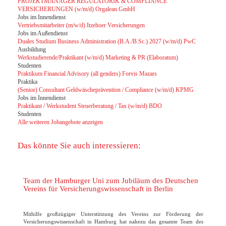
PROJEKTMANAGER REGULATORIK & COMPLIANCE
VERSICHERUNGEN (w/m/d) Orgalean GmbH
Jobs im Innendienst
Vertriebsmitarbeiter (m/w/d) Itzehoer Versicherungen
Jobs im Außendienst
Duales Studium Business Administration (B.A./B.Sc.) 2027 (w/m/d) PwC
Ausbildung
Werkstudierende/Praktikant (w/m/d) Marketing & PR (Elaboratum)
Studenten
Praktikum Financial Advisory (all genders) Forvis Mazars
Praktika
(Senior) Consultant Geldwäscheprävention / Compliance (w/m/d) KPMG
Jobs im Innendienst
Praktikant / Werkstudent Steuerberatung / Tax (w/m/d) BDO
Studenten
Alle weiteren Jobangebote anzeigen
Das könnte Sie auch interessieren:
Team der Hamburger Uni zum Jubiläum des Deutschen
Vereins für Versicherungswissenschaft in Berlin
Mithilfe großzügiger Unterstützung des Vereins zur Förderung der
Versicherungswissenschaft in Hamburg hat nahezu das gesamte Team des