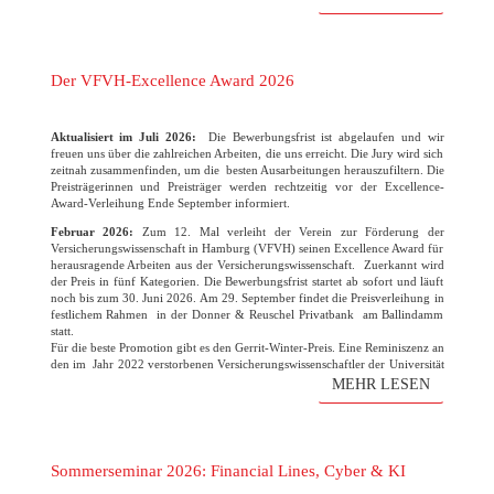
Der VFVH-Excellence Award 2026
Aktualisiert im Juli 2026:
Die Bewerbungsfrist ist abgelaufen und wir
freuen uns über die zahlreichen Arbeiten, die uns erreicht. Die Jury wird sich
zeitnah zusammenfinden, um die besten Ausarbeitungen herauszufiltern. Die
Preisträgerinnen und Preisträger werden rechtzeitig vor der Excellence-
Award-Verleihung Ende September informiert.
Februar 2026:
Zum 12. Mal verleiht der Verein zur Förderung der
Versicherungswissenschaft in Hamburg (VFVH) seinen Excellence Award für
herausragende Arbeiten aus der Versicherungswissenschaft. Zuerkannt wird
der Preis in fünf Kategorien. Die Bewerbungsfrist startet ab sofort und läuft
noch bis zum 30. Juni 2026. Am 29. September findet die Preisverleihung in
festlichem Rahmen in der Donner & Reuschel Privatbank am Ballindamm
statt.
Für die beste Promotion gibt es den Gerrit-Winter-Preis. Eine Reminiszenz an
den im Jahr 2022 verstorbenen Versicherungswissenschaftler der Universität
Hamburg. Der Verein freut sich wie immer auf die zahlreichen
MEHR LESEN
Bewerbungen!
(mehr …)
Sommerseminar 2026: Financial Lines, Cyber & KI