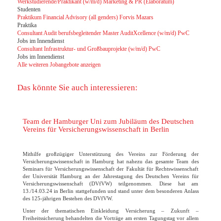
Werkstudierende/Praktikant (w/m/d) Marketing & PR (Elaboratum)
Studenten
Praktikum Financial Advisory (all genders) Forvis Mazars
Praktika
Consultant Audit berufsbegleitender Master AuditXcellence (w/m/d) PwC
Jobs im Innendienst
Consultant Infrastruktur- und Großbauprojekte (w/m/d) PwC
Jobs im Innendienst
Alle weiteren Jobangebote anzeigen
Das könnte Sie auch interessieren:
Team der Hamburger Uni zum Jubiläum des Deutschen
Vereins für Versicherungswissenschaft in Berlin
Mithilfe großzügiger Unterstützung des Vereins zur Förderung der
Versicherungswissenschaft in Hamburg hat nahezu das gesamte Team des
Seminars für Versicherungswissenschaft der Fakultät für Rechtswissenschaft
der Universität Hamburg an der Jahrestagung des Deutschen Vereins für
Versicherungswissenschaft (DVfVW) teilgenommen. Diese hat am
13./14.03.24 in Berlin stattgefunden und stand unter dem besonderen Anlass
des 125-jährigen Bestehen des DVfVW.
Unter der thematischen Einkleidung Versicherung – Zukunft –
Freiheitssicherung behandelten die Vorträge am ersten Tagungstag vor allem