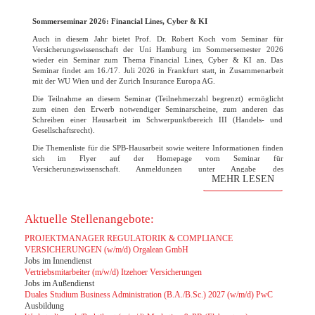
Sommerseminar 2026: Financial Lines, Cyber & KI
Auch in diesem Jahr bietet Prof. Dr. Robert Koch vom Seminar für
Versicherungswissenschaft der Uni Hamburg im Sommersemester 2026
wieder ein Seminar zum Thema Financial Lines, Cyber & KI an. Das
Seminar findet am 16./17. Juli 2026 in Frankfurt statt, in Zusammenarbeit
mit der WU Wien und der Zurich Insurance Europa AG.
Die Teilnahme an diesem Seminar (Teilnehmerzahl begrenzt) ermöglicht
zum einen den Erwerb notwendiger Seminarscheine, zum anderen das
Schreiben einer Hausarbeit im Schwerpunktbereich III (Handels- und
Gesellschaftsrecht).
Die Themenliste für die SPB-Hausarbeit sowie weitere Informationen finden
sich im Flyer auf der Homepage vom Seminar für
Versicherungswissenschaft. Anmeldungen unter Angabe des
MEHR LESEN
Themenwunsches bitte bis zum 31. März 2026 direkt an den Lehrstuhl
Robert Koch. Die Vorbesprechung und finale Themenvergabe findet am 07.
April um 15 Uhr statt. Der Raum wird noch rechtzeitig bekanntgegeben.
Aktuelle Stellenangebote:
PROJEKTMANAGER REGULATORIK & COMPLIANCE
VERSICHERUNGEN (w/m/d) Orgalean GmbH
Jobs im Innendienst
Vertriebsmitarbeiter (m/w/d) Itzehoer Versicherungen
Jobs im Außendienst
Duales Studium Business Administration (B.A./B.Sc.) 2027 (w/m/d) PwC
Ausbildung