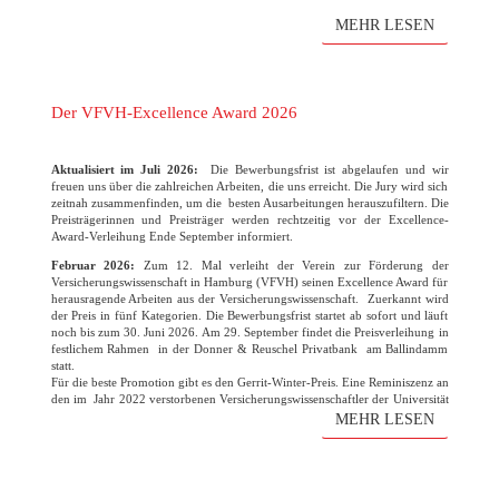
MEHR LESEN
Der VFVH-Excellence Award 2026
Aktualisiert im Juli 2026:
Die Bewerbungsfrist ist abgelaufen und wir
freuen uns über die zahlreichen Arbeiten, die uns erreicht. Die Jury wird sich
zeitnah zusammenfinden, um die besten Ausarbeitungen herauszufiltern. Die
Preisträgerinnen und Preisträger werden rechtzeitig vor der Excellence-
Award-Verleihung Ende September informiert.
Februar 2026:
Zum 12. Mal verleiht der Verein zur Förderung der
Versicherungswissenschaft in Hamburg (VFVH) seinen Excellence Award für
herausragende Arbeiten aus der Versicherungswissenschaft. Zuerkannt wird
der Preis in fünf Kategorien. Die Bewerbungsfrist startet ab sofort und läuft
noch bis zum 30. Juni 2026. Am 29. September findet die Preisverleihung in
festlichem Rahmen in der Donner & Reuschel Privatbank am Ballindamm
statt.
Für die beste Promotion gibt es den Gerrit-Winter-Preis. Eine Reminiszenz an
den im Jahr 2022 verstorbenen Versicherungswissenschaftler der Universität
Hamburg. Der Verein freut sich wie immer auf die zahlreichen
MEHR LESEN
Bewerbungen!
(mehr …)