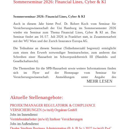
Sommerseminar 2026: Financial Lines, Cyber & KI
Sommerseminar 2026: Financial Lines, Cyber & KI
Auch in diesem Jahr bietet Prof. Dr. Robert Koch vom Seminar für
Versicherungswissenschaft der Uni Hamburg im Sommersemester 2026
wieder ein Seminar zum Thema Financial Lines, Cyber & KI an. Das
Seminar findet am 16./17. Juli 2026 in Frankfurt statt, in Zusammenarbeit
mit der WU Wien und der Zurich Insurance Europa AG.
Die Teilnahme an diesem Seminar (Teilnehmerzahl begrenzt) ermöglicht
zum einen den Erwerb notwendiger Seminarscheine, zum anderen das
Schreiben einer Hausarbeit im Schwerpunktbereich III (Handels- und
Gesellschaftsrecht).
Die Themenliste für die SPB-Hausarbeit sowie weitere Informationen finden
sich im Flyer auf der Homepage vom Seminar für
Versicherungswissenschaft. Anmeldungen unter Angabe des
MEHR LESEN
Themenwunsches bitte bis zum 31. März 2026 direkt an den Lehrstuhl
Robert Koch. Die Vorbesprechung und finale Themenvergabe findet am 07.
April um 15 Uhr statt. Der Raum wird noch rechtzeitig bekanntgegeben.
Aktuelle Stellenangebote:
PROJEKTMANAGER REGULATORIK & COMPLIANCE
VERSICHERUNGEN (w/m/d) Orgalean GmbH
Jobs im Innendienst
Vertriebsmitarbeiter (m/w/d) Itzehoer Versicherungen
Jobs im Außendienst
Duales Studium Business Administration (B.A./B.Sc.) 2027 (w/m/d) PwC