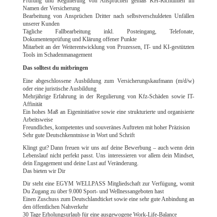
Prüfung und Regulierung von Ansprüchen gemäß KH-Richtlinien im
Namen der Versicherung
Bearbeitung von Ansprüchen Dritter nach selbstverschuldeten Unfällen
unserer Kunden
Tägliche Fallbearbeitung inkl. Posteingang, Telefonate,
Dokumentenprüfung und Klärung offener Punkte
Mitarbeit an der Weiterentwicklung von Prozessen, IT- und KI-gestützten
Tools im Schadenmanagement
Das solltest du mitbringen
Eine abgeschlossene Ausbildung zum Versicherungskaufmann (m/d/w)
oder eine juristische Ausbildung
Mehrjährige Erfahrung in der Regulierung von Kfz-Schäden sowie IT-
Affinität
Ein hohes Maß an Eigeninitiative sowie eine strukturierte und organisierte
Arbeitsweise
Freundliches, kompetentes und souveränes Auftreten mit hoher Präzision
Sehr gute Deutschkenntnisse in Wort und Schrift
Klingt gut? Dann freuen wir uns auf deine Bewerbung – auch wenn dein
Lebenslauf nicht perfekt passt. Uns interessieren vor allem dein Mindset,
dein Engagement und deine Lust auf Veränderung.
Das bieten wir Dir
Dir steht eine EGYM WELLPASS Mitgliedschaft zur Verfügung, womit
Du Zugang zu über 9.000 Sport- und Wellnessangeboten hast
Einen Zuschuss zum Deutschlandticket sowie eine sehr gute Anbindung an
den öffentlichen Nahverkehr
30 Tage Erholungsurlaub für eine ausgewogene Work-Life-Balance