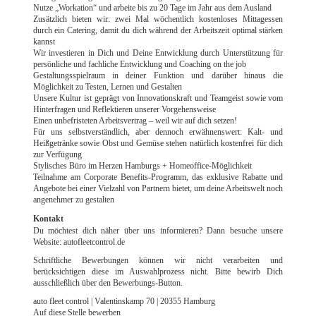
Nutze „Workation“ und arbeite bis zu 20 Tage im Jahr aus dem Ausland
Zusätzlich bieten wir: zwei Mal wöchentlich kostenloses Mittagessen
durch ein Catering, damit du dich während der Arbeitszeit optimal stärken
kannst
Wir investieren in Dich und Deine Entwicklung durch Unterstützung für
persönliche und fachliche Entwicklung und Coaching on the job
Gestaltungsspielraum in deiner Funktion und darüber hinaus die
Möglichkeit zu Testen, Lernen und Gestalten
Unsere Kultur ist geprägt von Innovationskraft und Teamgeist sowie vom
Hinterfragen und Reflektieren unserer Vorgehensweise
Einen unbefristeten Arbeitsvertrag – weil wir auf dich setzen!
Für uns selbstverständlich, aber dennoch erwähnenswert: Kalt- und
Heißgetränke sowie Obst und Gemüse stehen natürlich kostenfrei für dich
zur Verfügung
Stylisches Büro im Herzen Hamburgs + Homeoffice-Möglichkeit
Teilnahme am Corporate Benefits-Programm, das exklusive Rabatte und
Angebote bei einer Vielzahl von Partnern bietet, um deine Arbeitswelt noch
angenehmer zu gestalten
Kontakt
Du möchtest dich näher über uns informieren? Dann besuche unsere
Website: autofleetcontrol.de
Schriftliche Bewerbungen können wir nicht verarbeiten und
berücksichtigen diese im Auswahlprozess nicht. Bitte bewirb Dich
ausschließlich über den Bewerbungs-Button.
auto fleet control | Valentinskamp 70 | 20355 Hamburg
Auf diese Stelle bewerben