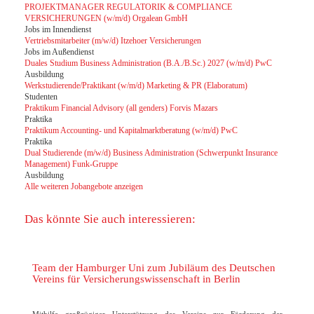
PROJEKTMANAGER REGULATORIK & COMPLIANCE
VERSICHERUNGEN (w/m/d) Orgalean GmbH
Jobs im Innendienst
Vertriebsmitarbeiter (m/w/d) Itzehoer Versicherungen
Jobs im Außendienst
Duales Studium Business Administration (B.A./B.Sc.) 2027 (w/m/d) PwC
Ausbildung
Werkstudierende/Praktikant (w/m/d) Marketing & PR (Elaboratum)
Studenten
Praktikum Financial Advisory (all genders) Forvis Mazars
Praktika
Praktikum Accounting- und Kapitalmarktberatung (w/m/d) PwC
Praktika
Dual Studierende (m/w/d) Business Administration (Schwerpunkt Insurance
Management) Funk-Gruppe
Ausbildung
Alle weiteren Jobangebote anzeigen
Das könnte Sie auch interessieren:
Team der Hamburger Uni zum Jubiläum des Deutschen
Vereins für Versicherungswissenschaft in Berlin
Mithilfe großzügiger Unterstützung des Vereins zur Förderung der