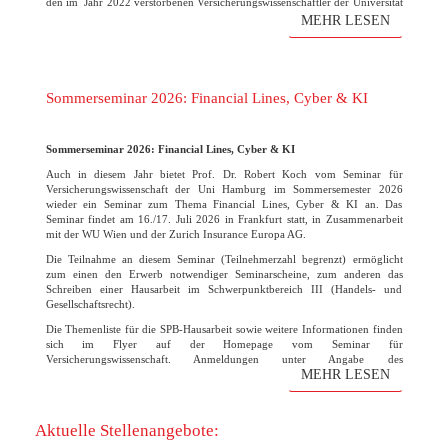
den im Jahr 2022 verstorbenen Versicherungswissenschaftler der Universität
Hamburg. Der Verein freut sich wie immer auf die zahlreichen
MEHR LESEN
Bewerbungen!
(mehr …)
Sommerseminar 2026: Financial Lines, Cyber & KI
Sommerseminar 2026: Financial Lines, Cyber & KI
Auch in diesem Jahr bietet Prof. Dr. Robert Koch vom Seminar für
Versicherungswissenschaft der Uni Hamburg im Sommersemester 2026
wieder ein Seminar zum Thema Financial Lines, Cyber & KI an. Das
Seminar findet am 16./17. Juli 2026 in Frankfurt statt, in Zusammenarbeit
mit der WU Wien und der Zurich Insurance Europa AG.
Die Teilnahme an diesem Seminar (Teilnehmerzahl begrenzt) ermöglicht
zum einen den Erwerb notwendiger Seminarscheine, zum anderen das
Schreiben einer Hausarbeit im Schwerpunktbereich III (Handels- und
Gesellschaftsrecht).
Die Themenliste für die SPB-Hausarbeit sowie weitere Informationen finden
sich im Flyer auf der Homepage vom Seminar für
Versicherungswissenschaft. Anmeldungen unter Angabe des
MEHR LESEN
Themenwunsches bitte bis zum 31. März 2026 direkt an den Lehrstuhl
Robert Koch. Die Vorbesprechung und finale Themenvergabe findet am 07.
April um 15 Uhr statt. Der Raum wird noch rechtzeitig bekanntgegeben.
Aktuelle Stellenangebote: