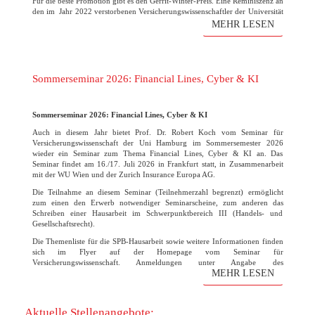
Für die beste Promotion gibt es den Gerrit-Winter-Preis. Eine Reminiszenz an
den im Jahr 2022 verstorbenen Versicherungswissenschaftler der Universität
Hamburg. Der Verein freut sich wie immer auf die zahlreichen
MEHR LESEN
Bewerbungen!
(mehr …)
Sommerseminar 2026: Financial Lines, Cyber & KI
Sommerseminar 2026: Financial Lines, Cyber & KI
Auch in diesem Jahr bietet Prof. Dr. Robert Koch vom Seminar für
Versicherungswissenschaft der Uni Hamburg im Sommersemester 2026
wieder ein Seminar zum Thema Financial Lines, Cyber & KI an. Das
Seminar findet am 16./17. Juli 2026 in Frankfurt statt, in Zusammenarbeit
mit der WU Wien und der Zurich Insurance Europa AG.
Die Teilnahme an diesem Seminar (Teilnehmerzahl begrenzt) ermöglicht
zum einen den Erwerb notwendiger Seminarscheine, zum anderen das
Schreiben einer Hausarbeit im Schwerpunktbereich III (Handels- und
Gesellschaftsrecht).
Die Themenliste für die SPB-Hausarbeit sowie weitere Informationen finden
sich im Flyer auf der Homepage vom Seminar für
Versicherungswissenschaft. Anmeldungen unter Angabe des
MEHR LESEN
Themenwunsches bitte bis zum 31. März 2026 direkt an den Lehrstuhl
Robert Koch. Die Vorbesprechung und finale Themenvergabe findet am 07.
April um 15 Uhr statt. Der Raum wird noch rechtzeitig bekanntgegeben.
Aktuelle Stellenangebote: