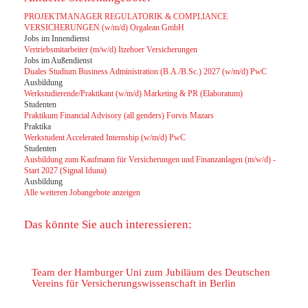
PROJEKTMANAGER REGULATORIK & COMPLIANCE
VERSICHERUNGEN (w/m/d) Orgalean GmbH
Jobs im Innendienst
Vertriebsmitarbeiter (m/w/d) Itzehoer Versicherungen
Jobs im Außendienst
Duales Studium Business Administration (B.A./B.Sc.) 2027 (w/m/d) PwC
Ausbildung
Werkstudierende/Praktikant (w/m/d) Marketing & PR (Elaboratum)
Studenten
Praktikum Financial Advisory (all genders) Forvis Mazars
Praktika
Werkstudent Accelerated Internship (w/m/d) PwC
Studenten
Ausbildung zum Kaufmann für Versicherungen und Finanzanlagen (m/w/d) -
Start 2027 (Signal Iduna)
Ausbildung
Alle weiteren Jobangebote anzeigen
Das könnte Sie auch interessieren:
Team der Hamburger Uni zum Jubiläum des Deutschen
Vereins für Versicherungswissenschaft in Berlin