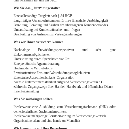
und verändern mit uns das Jetzt.
Wie Sie das „Jetzt“ mitgestalten
Eine selbständige Tätigkeit nach § 84 HGB
Langfristiges Garantieeinkommen für Ihre finanzielle Unabhängigkeit
Betreuung, Beratung und Ausbau des übertragenen Kundenbestandes
Unterstützung bei Kundenwünschen und -fragen
Bearbeitung von Anfragen zu Vertragsänderungen
Was wir Ihnen versichern können
Nachhaltige Entwicklungsperspektiven und sehr gute
Einkommensmöglichkeiten
Unterstützung durch Spezialisten vor Ort
Eine persönliche Agenturberatung
Hochmoderne Vertriebstools
Praxisorientierte Fort- und Weiterbildungsmöglichkeiten
Eine starke Ausschließlichkeits-Organisation
höchste Unternehmensstabilität aufgrund Versicherungsverein a.G.
zahlreiche Zugangswege über Handel- Handwerk und öffentlicher Dienst
freie Zeiteinteilung
Was Sie mitbringen sollten
Idealerweise eine Ausbildung zum Versicherungsfachmann (IHK) oder
den erforderlichen Sachkundenachweis
Idealerweise mehrjährige Berufserfahrung im Versicherungsvertrieb
Organisationstalent und eine hands-on Mentalität
Wir freuen uns auf Ihre Bewerbung.