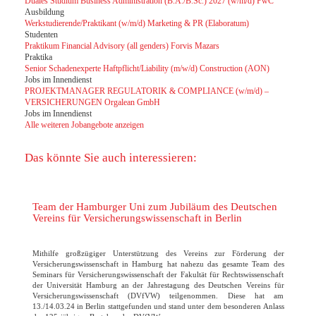
Duales Studium Business Administration (B.A./B.Sc.) 2027 (w/m/d) PwC
Ausbildung
Werkstudierende/Praktikant (w/m/d) Marketing & PR (Elaboratum)
Studenten
Praktikum Financial Advisory (all genders) Forvis Mazars
Praktika
Senior Schadenexperte Haftpflicht/Liability (m/w/d) Construction (AON)
Jobs im Innendienst
PROJEKTMANAGER REGULATORIK & COMPLIANCE (w/m/d) –
VERSICHERUNGEN Orgalean GmbH
Jobs im Innendienst
Alle weiteren Jobangebote anzeigen
Das könnte Sie auch interessieren:
Team der Hamburger Uni zum Jubiläum des Deutschen
Vereins für Versicherungswissenschaft in Berlin
Mithilfe großzügiger Unterstützung des Vereins zur Förderung der
Versicherungswissenschaft in Hamburg hat nahezu das gesamte Team des
Seminars für Versicherungswissenschaft der Fakultät für Rechtswissenschaft
der Universität Hamburg an der Jahrestagung des Deutschen Vereins für
Versicherungswissenschaft (DVfVW) teilgenommen. Diese hat am
13./14.03.24 in Berlin stattgefunden und stand unter dem besonderen Anlass