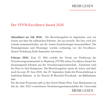
MEHR LESEN
Der VFVH-Excellence Award 2026
Aktualisiert im Juli 2026:
Die Bewerbungsfrist ist abgelaufen und wir
freuen uns über die zahlreichen Arbeiten, die uns erreicht. Die Jury wird sich
zeitnah zusammenfinden, um die besten Ausarbeitungen herauszufiltern. Die
Preisträgerinnen und Preisträger werden rechtzeitig vor der Excellence-
Award-Verleihung Ende September informiert.
Februar 2026:
Zum 12. Mal verleiht der Verein zur Förderung der
Versicherungswissenschaft in Hamburg (VFVH) seinen Excellence Award für
herausragende Arbeiten aus der Versicherungswissenschaft. Zuerkannt wird
der Preis in fünf Kategorien. Die Bewerbungsfrist startet ab sofort und läuft
noch bis zum 30. Juni 2026. Am 29. September findet die Preisverleihung in
festlichem Rahmen in der Donner & Reuschel Privatbank am Ballindamm
statt.
Für die beste Promotion gibt es den Gerrit-Winter-Preis. Eine Reminiszenz an
den im Jahr 2022 verstorbenen Versicherungswissenschaftler der Universität
Hamburg. Der Verein freut sich wie immer auf die zahlreichen
MEHR LESEN
Bewerbungen!
(mehr …)