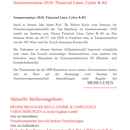
Sommerseminar 2026: Financial Lines, Cyber & KI
Sommerseminar 2026: Financial Lines, Cyber & KI
Auch in diesem Jahr bietet Prof. Dr. Robert Koch vom Seminar für
Versicherungswissenschaft der Uni Hamburg im Sommersemester 2026
wieder ein Seminar zum Thema Financial Lines, Cyber & KI an. Das
Seminar findet am 16./17. Juli 2026 in Frankfurt statt, in Zusammenarbeit
mit der WU Wien und der Zurich Insurance Europa AG.
Die Teilnahme an diesem Seminar (Teilnehmerzahl begrenzt) ermöglicht
zum einen den Erwerb notwendiger Seminarscheine, zum anderen das
Schreiben einer Hausarbeit im Schwerpunktbereich III (Handels- und
Gesellschaftsrecht).
Die Themenliste für die SPB-Hausarbeit sowie weitere Informationen finden
sich im Flyer auf der Homepage vom Seminar für
Versicherungswissenschaft. Anmeldungen unter Angabe des
MEHR LESEN
Themenwunsches bitte bis zum 31. März 2026 direkt an den Lehrstuhl
Robert Koch. Die Vorbesprechung und finale Themenvergabe findet am 07.
April um 15 Uhr statt. Der Raum wird noch rechtzeitig bekanntgegeben.
Aktuelle Stellenangebote:
PROJEKTMANAGER REGULATORIK & COMPLIANCE
VERSICHERUNGEN (w/m/d) Orgalean GmbH
Jobs im Innendienst
Vertriebsmitarbeiter (m/w/d) Itzehoer Versicherungen
Jobs im Außendienst