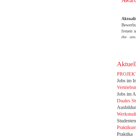
Awar
Aktual
Bewerbu
freuen u
die uns
zeitnah
Ausarbe
Preistr
rechtze
Aktuel
Verleih
PROJEK
Februar
Jobs im I
Vere
Vertriebs
Versich
Jobs im A
(VFVH)
Duales St
heraus
Versich
Ausbildu
wird de
Werkstudi
Bewerbun
Studente
noch b
Praktikum
Septemb
Praktika