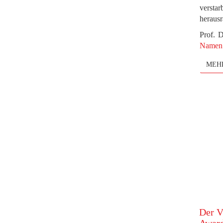
versta
herausr
Prof. 
Namen 
MEH
Der 