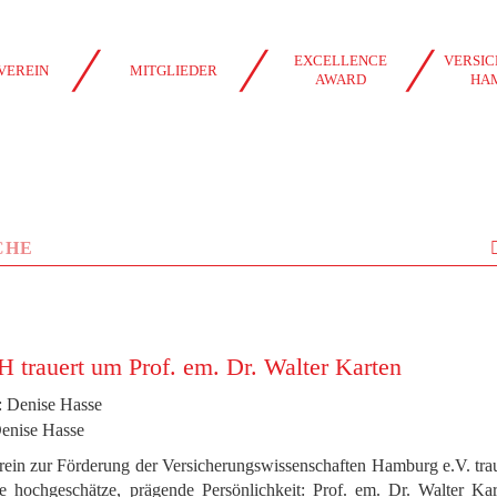
EXCELLENCE
VERSIC
VEREIN
MITGLIEDER
AWARD
HA
 trauert um Prof. em. Dr. Walter Karten
mpfehlen --
Unwirksame Klauseln: Weiter Streit um gekürzte Rentenfa
Denise Hasse
rein zur Förderung der Versicherungswissenschaften Hamburg e.V. tra
e hochgeschätze, prägende Persönlichkeit: Prof. em. Dr. Walter Kar