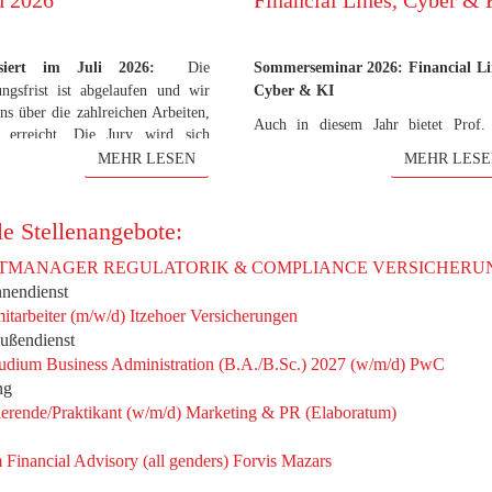
d 2026
Financial Lines, Cyber & 
isiert im Juli 2026:
Die
Sommerseminar 2026: Financial Li
ngsfrist ist abgelaufen und wir
Cyber & KI
ns über die zahlreichen Arbeiten,
Auch in diesem Jahr bietet Prof.
 erreicht. Die Jury wird sich
Robert Koch vom Seminar 
 zusammenfinden, um die besten
MEHR LESEN
MEHR LESE
Versicherungswissenschaft der
itungen herauszufiltern. Die
Hamburg im Sommersemester 2
ägerinnen und Preisträger werden
wieder ein Seminar zum Thema Finan
itig vor der Excellence-Award-
le Stellenangebote:
Lines, Cyber & KI an. Das Sem
ung Ende September informiert.
findet am 16./17. Juli 2026 in Frank
TMANAGER REGULATORIK & COMPLIANCE VERSICHERUNGEN
 2026:
Zum 12. Mal verleiht der
statt, in Zusammenarbeit mit de
nnendienst
in zur Förderung der
Wien und der Zurich Insurance Eu
mitarbeiter (m/w/d) Itzehoer Versicherungen
erungswissenschaft in Hamburg
AG.
ußendienst
 seinen Excellence Award für
Die Teilnahme an diesem Semi
udium Business Administration (B.A./B.Sc.) 2027 (w/m/d) PwC
ragende Arbeiten aus der
(Teilnehmerzahl begrenzt) ermögl
erungswissenschaft. Zuerkannt
ng
zum einen den Erwerb notwendi
r Preis in fünf Kategorien. Die
erende/Praktikant (w/m/d) Marketing & PR (Elaboratum)
Seminarscheine, zum anderen 
gsfrist startet ab sofort und läuft
n
Schreiben einer Hausarbeit
is zum 30. Juni 2026. Am 29.
 Financial Advisory (all genders) Forvis Mazars
Schwerpunktbereich III (Handels-
er findet die Preisverleihung in
Gesellschaftsrecht).