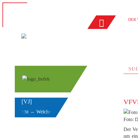
DER 
VFVH
[VJ]
aklersicht --
Welche Gewerbesachversicherer Makler (nicht) weitere
Foto: 
Der Ve
um ein