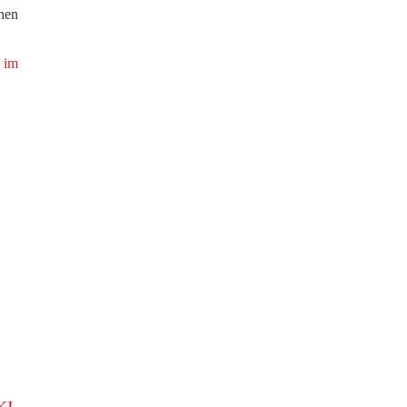
nen
 im
EXCELLENCE AWARD 2023 DER
FILM