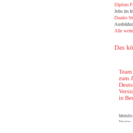
festli
Diplom Fi
Reusch
Jobs im I
statt.
Duales S
Für die
Ausbildu
Gerrit-W
Alle weit
den i
Versic
Univers
Das kö
sich w
Bewerb
Team 
zum J
Deuts
Versi
in Ber
Mithilf
Verei
Versich