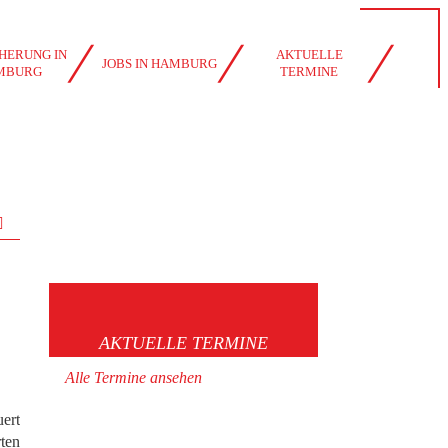
HERUNG IN
AKTUELLE
JOBS IN HAMBURG
MBURG
TERMINE
AKTUELLE TERMINE
ktoren --
Alle Termine ansehen
uert
ten