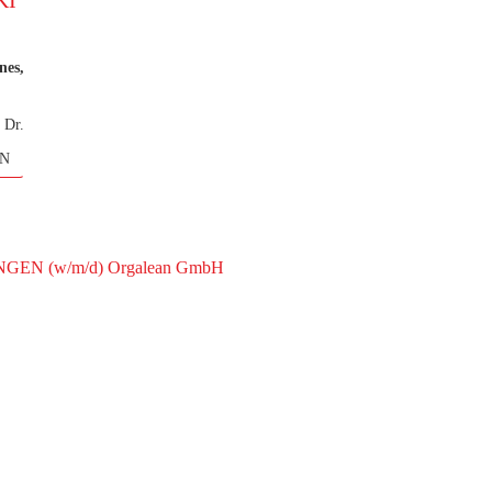
KI
nes,
 Dr.
für
N
 Uni
026
cial
inar
furt
 (w/m/d) Orgalean GmbH
r WU
ropa
nar
icht
ger
das
 im
 und