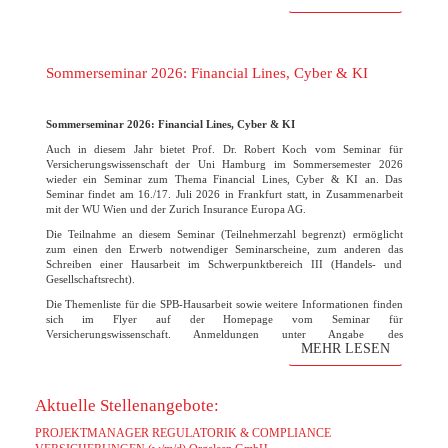
Bewerbungen!
(mehr …)
Sommerseminar 2026: Financial Lines, Cyber & KI
Sommerseminar 2026: Financial Lines, Cyber & KI
Auch in diesem Jahr bietet Prof. Dr. Robert Koch vom Seminar für
Versicherungswissenschaft der Uni Hamburg im Sommersemester 2026
wieder ein Seminar zum Thema Financial Lines, Cyber & KI an. Das
Seminar findet am 16./17. Juli 2026 in Frankfurt statt, in Zusammenarbeit
mit der WU Wien und der Zurich Insurance Europa AG.
Die Teilnahme an diesem Seminar (Teilnehmerzahl begrenzt) ermöglicht
zum einen den Erwerb notwendiger Seminarscheine, zum anderen das
Schreiben einer Hausarbeit im Schwerpunktbereich III (Handels- und
Gesellschaftsrecht).
Die Themenliste für die SPB-Hausarbeit sowie weitere Informationen finden
sich im Flyer auf der Homepage vom Seminar für
Versicherungswissenschaft. Anmeldungen unter Angabe des
MEHR LESEN
Themenwunsches bitte bis zum 31. März 2026 direkt an den Lehrstuhl
Robert Koch. Die Vorbesprechung und finale Themenvergabe findet am 07.
April um 15 Uhr statt. Der Raum wird noch rechtzeitig bekanntgegeben.
Aktuelle Stellenangebote:
PROJEKTMANAGER REGULATORIK & COMPLIANCE