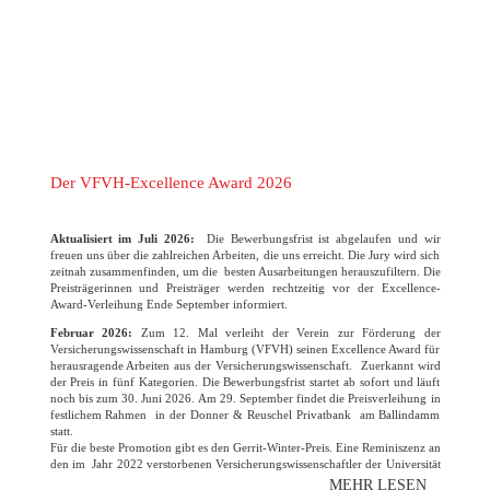
Der VFVH-Excellence Award 2026
Aktualisiert im Juli 2026:
Die Bewerbungsfrist ist abgelaufen und wir
freuen uns über die zahlreichen Arbeiten, die uns erreicht. Die Jury wird sich
zeitnah zusammenfinden, um die besten Ausarbeitungen herauszufiltern. Die
Preisträgerinnen und Preisträger werden rechtzeitig vor der Excellence-
Award-Verleihung Ende September informiert.
Februar 2026:
Zum 12. Mal verleiht der Verein zur Förderung der
Versicherungswissenschaft in Hamburg (VFVH) seinen Excellence Award für
herausragende Arbeiten aus der Versicherungswissenschaft. Zuerkannt wird
der Preis in fünf Kategorien. Die Bewerbungsfrist startet ab sofort und läuft
noch bis zum 30. Juni 2026. Am 29. September findet die Preisverleihung in
festlichem Rahmen in der Donner & Reuschel Privatbank am Ballindamm
statt.
Für die beste Promotion gibt es den Gerrit-Winter-Preis. Eine Reminiszenz an
den im Jahr 2022 verstorbenen Versicherungswissenschaftler der Universität
Hamburg. Der Verein freut sich wie immer auf die zahlreichen
MEHR LESEN