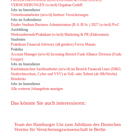
PROJEKTMANAGER REGULATORIK & COMPLIANCE
VERSICHERUNGEN (w/m/d) Orgalean GmbH
Jobs im Innendienst
Vertriebsmitarbeiter (m/w/d) Itzehoer Versicherungen
Jobs im Außendienst
Duales Studium Business Administration (B.A./B.Sc.) 2027 (w/m/d) PwC
Ausbildung
Werkstudierende/Praktikant (w/m/d) Marketing & PR (Elaboratum)
Studenten
Praktikum Financial Advisory (all genders) Forvis Mazars
Praktika
Account Manager (m/w/d) Incoming Bereich Funk Alliance Division (Funk-
Gruppe)
Jobs im Innendienst
Kaufmännischen Sachbearbeiter (m/w/d) im Bereich Financial Lines (D&O,
Strafrechtsschutz, Cyber und VSV) in Voll- oder Teilzeit (ab 30h/Woche)
Hendricks
Jobs im Innendienst
Alle weiteren Jobangebote anzeigen
Das könnte Sie auch interessieren:
Team der Hamburger Uni zum Jubiläum des Deutschen
Vereins für Versicherungswissenschaft in Berlin