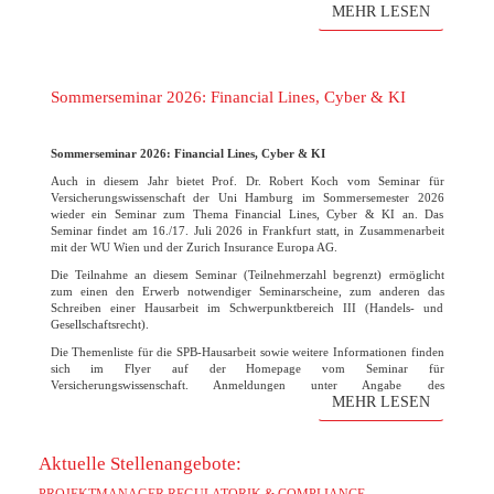
Hamburg. Der Verein freut sich wie immer auf die zahlreichen
MEHR LESEN
Bewerbungen!
(mehr …)
Sommerseminar 2026: Financial Lines, Cyber & KI
Sommerseminar 2026: Financial Lines, Cyber & KI
Auch in diesem Jahr bietet Prof. Dr. Robert Koch vom Seminar für
Versicherungswissenschaft der Uni Hamburg im Sommersemester 2026
wieder ein Seminar zum Thema Financial Lines, Cyber & KI an. Das
Seminar findet am 16./17. Juli 2026 in Frankfurt statt, in Zusammenarbeit
mit der WU Wien und der Zurich Insurance Europa AG.
Die Teilnahme an diesem Seminar (Teilnehmerzahl begrenzt) ermöglicht
zum einen den Erwerb notwendiger Seminarscheine, zum anderen das
Schreiben einer Hausarbeit im Schwerpunktbereich III (Handels- und
Gesellschaftsrecht).
Die Themenliste für die SPB-Hausarbeit sowie weitere Informationen finden
sich im Flyer auf der Homepage vom Seminar für
Versicherungswissenschaft. Anmeldungen unter Angabe des
MEHR LESEN
Themenwunsches bitte bis zum 31. März 2026 direkt an den Lehrstuhl
Robert Koch. Die Vorbesprechung und finale Themenvergabe findet am 07.
April um 15 Uhr statt. Der Raum wird noch rechtzeitig bekanntgegeben.
Aktuelle Stellenangebote: