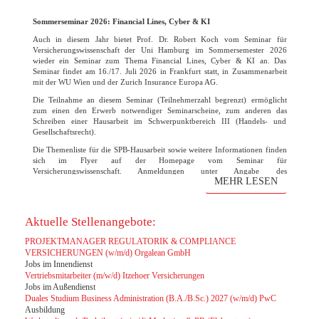
Sommerseminar 2026: Financial Lines, Cyber & KI
Auch in diesem Jahr bietet Prof. Dr. Robert Koch vom Seminar für
Versicherungswissenschaft der Uni Hamburg im Sommersemester 2026
wieder ein Seminar zum Thema Financial Lines, Cyber & KI an. Das
Seminar findet am 16./17. Juli 2026 in Frankfurt statt, in Zusammenarbeit
mit der WU Wien und der Zurich Insurance Europa AG.
Die Teilnahme an diesem Seminar (Teilnehmerzahl begrenzt) ermöglicht
zum einen den Erwerb notwendiger Seminarscheine, zum anderen das
Schreiben einer Hausarbeit im Schwerpunktbereich III (Handels- und
Gesellschaftsrecht).
Die Themenliste für die SPB-Hausarbeit sowie weitere Informationen finden
sich im Flyer auf der Homepage vom Seminar für
Versicherungswissenschaft. Anmeldungen unter Angabe des
MEHR LESEN
Themenwunsches bitte bis zum 31. März 2026 direkt an den Lehrstuhl
Robert Koch. Die Vorbesprechung und finale Themenvergabe findet am 07.
April um 15 Uhr statt. Der Raum wird noch rechtzeitig bekanntgegeben.
Aktuelle Stellenangebote:
PROJEKTMANAGER REGULATORIK & COMPLIANCE
VERSICHERUNGEN (w/m/d) Orgalean GmbH
Jobs im Innendienst
Vertriebsmitarbeiter (m/w/d) Itzehoer Versicherungen
Jobs im Außendienst
Duales Studium Business Administration (B.A./B.Sc.) 2027 (w/m/d) PwC
Ausbildung