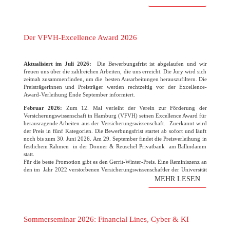
Der VFVH-Excellence Award 2026
Aktualisiert im Juli 2026:
Die Bewerbungsfrist ist abgelaufen und wir
freuen uns über die zahlreichen Arbeiten, die uns erreicht. Die Jury wird sich
zeitnah zusammenfinden, um die besten Ausarbeitungen herauszufiltern. Die
Preisträgerinnen und Preisträger werden rechtzeitig vor der Excellence-
Award-Verleihung Ende September informiert.
Februar 2026:
Zum 12. Mal verleiht der Verein zur Förderung der
Versicherungswissenschaft in Hamburg (VFVH) seinen Excellence Award für
herausragende Arbeiten aus der Versicherungswissenschaft. Zuerkannt wird
der Preis in fünf Kategorien. Die Bewerbungsfrist startet ab sofort und läuft
noch bis zum 30. Juni 2026. Am 29. September findet die Preisverleihung in
festlichem Rahmen in der Donner & Reuschel Privatbank am Ballindamm
statt.
Für die beste Promotion gibt es den Gerrit-Winter-Preis. Eine Reminiszenz an
den im Jahr 2022 verstorbenen Versicherungswissenschaftler der Universität
Hamburg. Der Verein freut sich wie immer auf die zahlreichen
MEHR LESEN
Bewerbungen!
(mehr …)
Sommerseminar 2026: Financial Lines, Cyber & KI