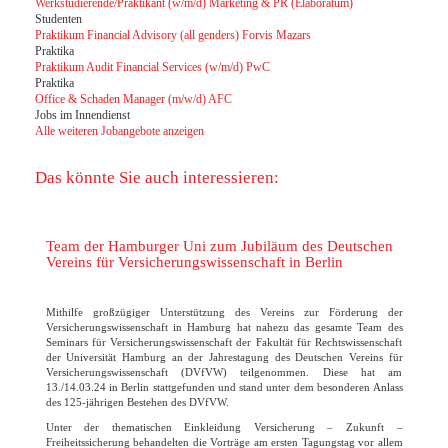
Werkstudierende/Praktikant (w/m/d) Marketing & PR (Elaboratum)
Studenten
Praktikum Financial Advisory (all genders) Forvis Mazars
Praktika
Praktikum Audit Financial Services (w/m/d) PwC
Praktika
Office & Schaden Manager (m/w/d) AFC
Jobs im Innendienst
Alle weiteren Jobangebote anzeigen
Das könnte Sie auch interessieren:
Team der Hamburger Uni zum Jubiläum des Deutschen
Vereins für Versicherungswissenschaft in Berlin
Mithilfe großzügiger Unterstützung des Vereins zur Förderung der
Versicherungswissenschaft in Hamburg hat nahezu das gesamte Team des
Seminars für Versicherungswissenschaft der Fakultät für Rechtswissenschaft
der Universität Hamburg an der Jahrestagung des Deutschen Vereins für
Versicherungswissenschaft (DVfVW) teilgenommen. Diese hat am
13./14.03.24 in Berlin stattgefunden und stand unter dem besonderen Anlass
des 125-jährigen Bestehen des DVfVW.
Unter der thematischen Einkleidung Versicherung – Zukunft –
Freiheitssicherung behandelten die Vorträge am ersten Tagungstag vor allem