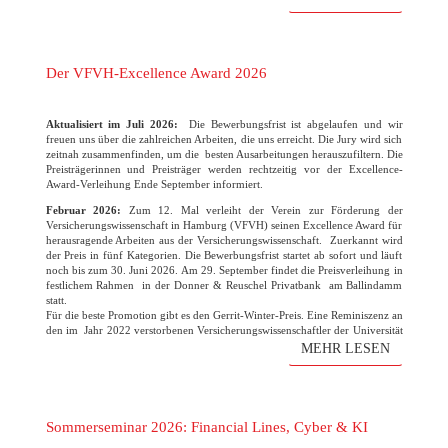
Der VFVH-Excellence Award 2026
Aktualisiert im Juli 2026:
Die Bewerbungsfrist ist abgelaufen und wir
freuen uns über die zahlreichen Arbeiten, die uns erreicht. Die Jury wird sich
zeitnah zusammenfinden, um die besten Ausarbeitungen herauszufiltern. Die
Preisträgerinnen und Preisträger werden rechtzeitig vor der Excellence-
Award-Verleihung Ende September informiert.
Februar 2026:
Zum 12. Mal verleiht der Verein zur Förderung der
Versicherungswissenschaft in Hamburg (VFVH) seinen Excellence Award für
herausragende Arbeiten aus der Versicherungswissenschaft. Zuerkannt wird
der Preis in fünf Kategorien. Die Bewerbungsfrist startet ab sofort und läuft
noch bis zum 30. Juni 2026. Am 29. September findet die Preisverleihung in
festlichem Rahmen in der Donner & Reuschel Privatbank am Ballindamm
statt.
Für die beste Promotion gibt es den Gerrit-Winter-Preis. Eine Reminiszenz an
den im Jahr 2022 verstorbenen Versicherungswissenschaftler der Universität
Hamburg. Der Verein freut sich wie immer auf die zahlreichen
MEHR LESEN
Bewerbungen!
(mehr …)
Sommerseminar 2026: Financial Lines, Cyber & KI