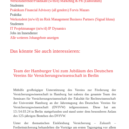
Werkstudierende/Praktikant (w/m/d) Marketing & PR (Elaboratum)
Studenten
Praktikum Financial Advisory (all genders) Forvis Mazars
Praktika
Werkstudent (m/w/d) im Risk Management Business Partners (Signal Iduna)
Studenten
IT Projektmanager (m/w/d) IP Dynamics
Jobs im Innendienst
Alle weiteren Jobangebote anzeigen
Das könnte Sie auch interessieren:
Team der Hamburger Uni zum Jubiläum des Deutschen
Vereins für Versicherungswissenschaft in Berlin
Mithilfe großzügiger Unterstützung des Vereins zur Förderung der
Versicherungswissenschaft in Hamburg hat nahezu das gesamte Team des
Seminars für Versicherungswissenschaft der Fakultät für Rechtswissenschaft
der Universität Hamburg an der Jahrestagung des Deutschen Vereins für
Versicherungswissenschaft (DVfVW) teilgenommen. Diese hat am
13./14.03.24 in Berlin stattgefunden und stand unter dem besonderen Anlass
des 125-jährigen Bestehen des DVfVW.
Unter der thematischen Einkleidung Versicherung – Zukunft –
Freiheitssicherung behandelten die Vorträge am ersten Tagungstag vor allem