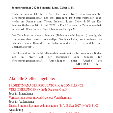
Sommerseminar 2026: Financial Lines, Cyber & KI
Auch in diesem Jahr bietet Prof. Dr. Robert Koch vom Seminar für
Versicherungswissenschaft der Uni Hamburg im Sommersemester 2026
wieder ein Seminar zum Thema Financial Lines, Cyber & KI an. Das
Seminar findet am 16./17. Juli 2026 in Frankfurt statt, in Zusammenarbeit
mit der WU Wien und der Zurich Insurance Europa AG.
Die Teilnahme an diesem Seminar (Teilnehmerzahl begrenzt) ermöglicht
zum einen den Erwerb notwendiger Seminarscheine, zum anderen das
Schreiben einer Hausarbeit im Schwerpunktbereich III (Handels- und
Gesellschaftsrecht).
Die Themenliste für die SPB-Hausarbeit sowie weitere Informationen finden
sich im Flyer auf der Homepage vom Seminar für
Versicherungswissenschaft. Anmeldungen unter Angabe des
MEHR LESEN
Themenwunsches bitte bis zum 31. März 2026 direkt an den Lehrstuhl
Robert Koch. Die Vorbesprechung und finale Themenvergabe findet am 07.
April um 15 Uhr statt. Der Raum wird noch rechtzeitig bekanntgegeben.
Aktuelle Stellenangebote:
PROJEKTMANAGER REGULATORIK & COMPLIANCE
VERSICHERUNGEN (w/m/d) Orgalean GmbH
Jobs im Innendienst
Vertriebsmitarbeiter (m/w/d) Itzehoer Versicherungen
Jobs im Außendienst
Duales Studium Business Administration (B.A./B.Sc.) 2027 (w/m/d) PwC
Ausbildung