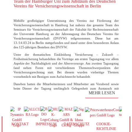
Team der Hamburger Uni zum Jubiläum des Deutschen
Vereins für Versicherungswissenschaft in Berlin
Mithilfe großzügiger Unterstützung des Vereins zur Förderung der
Versicherungswissenschaft in Hamburg hat nahezu das gesamte Team des
Seminars für Versicherungswissenschaft der Fakultät für Rechtswissenschaft
der Universität Hamburg an der Jahrestagung des Deutschen Vereins für
Versicherungswissenschaft (DVfVW) teilgenommen. Diese hat am
13./14.03.24 in Berlin stattgefunden und stand unter dem besonderen Anlass
des 125-jährigen Bestehen des DVfVW.
Unter der thematischen Einkleidung Versicherung – Zukunft –
Freiheitssicherung behandelten die Vorträge am ersten Tagungstag vor allem
Aspekte der Nachhaltigkeit und der Altersvorsorge. Am zweiten Tagungstag
fand neben Foren mit verschiedenen Themenschwerpunkten der
Versicherungsrechtstag statt. Bei diesem wurden vielseitige Themen
vornehmlich mit Bezügen zum Aufsichtsrecht behandelt.
Daneben hatten die Mitarbeiterinnen und Mitarbeiter am Vorabend sowie
beim Dinner der Tagung umfänglich Gelegenheit zum Austausch mit
MEHR LESEN
anderen Fachdisziplinen.
Wir wünschen dem DVfVW zu seinem 125. Jubiläum auf diesem Wege
erneut alles Gute!
KONTAKT
IMPRESSUM
DATENSCHUTZ
COOKIE-
RICHTLINIE