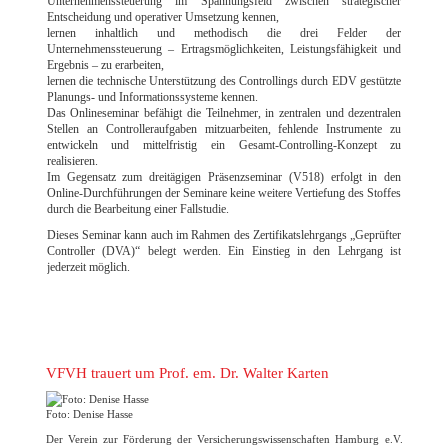
Unternehmenssteuerung im Spannungsfeld zwischen strategischer
Entscheidung und operativer Umsetzung kennen,
lernen inhaltlich und methodisch die drei Felder der
Unternehmenssteuerung – Ertragsmöglichkeiten, Leistungsfähigkeit und
Ergebnis – zu erarbeiten,
lernen die technische Unterstützung des Controllings durch EDV gestützte
Planungs- und Informationssysteme kennen.
Das Onlineseminar befähigt die Teilnehmer, in zentralen und dezentralen
Stellen an Controlleraufgaben mitzuarbeiten, fehlende Instrumente zu
entwickeln und mittelfristig ein Gesamt-Controlling-Konzept zu
realisieren.
Im Gegensatz zum dreitägigen Präsenzseminar (V518) erfolgt in den
Online-Durchführungen der Seminare keine weitere Vertiefung des Stoffes
durch die Bearbeitung einer Fallstudie.
Dieses Seminar kann auch im Rahmen des Zertifikatslehrgangs „Geprüfter
Controller (DVA)“ belegt werden. Ein Einstieg in den Lehrgang ist
jederzeit möglich.
VFVH trauert um Prof. em. Dr. Walter Karten
Foto: Denise Hasse
Der Verein zur Förderung der Versicherungswissenschaften Hamburg e.V.