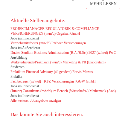
MEHR LESEN
Themenwunsches bitte bis zum 31. März 2026 direkt an den Lehrstuhl
Robert Koch. Die Vorbesprechung und finale Themenvergabe findet am 07.
April um 15 Uhr statt. Der Raum wird noch rechtzeitig bekanntgegeben.
Aktuelle Stellenangebote:
PROJEKTMANAGER REGULATORIK & COMPLIANCE
VERSICHERUNGEN (w/m/d) Orgalean GmbH
Jobs im Innendienst
Vertriebsmitarbeiter (m/w/d) Itzehoer Versicherungen
Jobs im Außendienst
Duales Studium Business Administration (B.A./B.Sc.) 2027 (w/m/d) PwC
Ausbildung
Werkstudierende/Praktikant (w/m/d) Marketing & PR (Elaboratum)
Studenten
Praktikum Financial Advisory (all genders) Forvis Mazars
Praktika
Fachbetreuer (m/w/d) - KFZ Versicherungen | GGW GmbH
Jobs im Innendienst
(Junior) Consultants (m/w/d) im Bereich (Wirtschafts-) Mathematik (Aon)
Jobs im Innendienst
Alle weiteren Jobangebote anzeigen
Das könnte Sie auch interessieren: