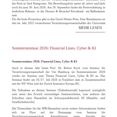
der Preis in fünf Kategorien. Die Bewerbungsfrist startet ab sofort und läuft
noch bis zum 30. Juni 2026. Am 29. September findet die Preisverleihung in
festlichem Rahmen in der Donner & Reuschel Privatbank am Ballindamm
statt.
Für die beste Promotion gibt es den Gerrit-Winter-Preis. Eine Reminiszenz an
den im Jahr 2022 verstorbenen Versicherungswissenschaftler der Universität
Hamburg. Der Verein freut sich wie immer auf die zahlreichen
MEHR LESEN
Bewerbungen!
(mehr …)
Sommerseminar 2026: Financial Lines, Cyber & KI
Sommerseminar 2026: Financial Lines, Cyber & KI
Auch in diesem Jahr bietet Prof. Dr. Robert Koch vom Seminar für
Versicherungswissenschaft der Uni Hamburg im Sommersemester 2026
wieder ein Seminar zum Thema Financial Lines, Cyber & KI an. Das
Seminar findet am 16./17. Juli 2026 in Frankfurt statt, in Zusammenarbeit
mit der WU Wien und der Zurich Insurance Europa AG.
Die Teilnahme an diesem Seminar (Teilnehmerzahl begrenzt) ermöglicht
zum einen den Erwerb notwendiger Seminarscheine, zum anderen das
Schreiben einer Hausarbeit im Schwerpunktbereich III (Handels- und
Gesellschaftsrecht).
Die Themenliste für die SPB-Hausarbeit sowie weitere Informationen finden
sich im Flyer auf der Homepage vom Seminar für
Versicherungswissenschaft. Anmeldungen unter Angabe des