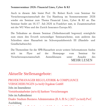
Sommerseminar 2026: Financial Lines, Cyber & KI
Auch in diesem Jahr bietet Prof. Dr. Robert Koch vom Seminar für
Versicherungswissenschaft der Uni Hamburg im Sommersemester 2026
wieder ein Seminar zum Thema Financial Lines, Cyber & KI an. Das
Seminar findet am 16./17. Juli 2026 in Frankfurt statt, in Zusammenarbeit
mit der WU Wien und der Zurich Insurance Europa AG.
Die Teilnahme an diesem Seminar (Teilnehmerzahl begrenzt) ermöglicht
zum einen den Erwerb notwendiger Seminarscheine, zum anderen das
Schreiben einer Hausarbeit im Schwerpunktbereich III (Handels- und
Gesellschaftsrecht).
Die Themenliste für die SPB-Hausarbeit sowie weitere Informationen finden
sich im Flyer auf der Homepage vom Seminar für
Versicherungswissenschaft. Anmeldungen unter Angabe des
MEHR LESEN
Themenwunsches bitte bis zum 31. März 2026 direkt an den Lehrstuhl
Robert Koch. Die Vorbesprechung und finale Themenvergabe findet am 07.
April um 15 Uhr statt. Der Raum wird noch rechtzeitig bekanntgegeben.
Aktuelle Stellenangebote:
PROJEKTMANAGER REGULATORIK & COMPLIANCE
VERSICHERUNGEN (w/m/d) Orgalean GmbH
Jobs im Innendienst
Vertriebsmitarbeiter (m/w/d) Itzehoer Versicherungen
Jobs im Außendienst
Duales Studium Business Administration (B.A./B.Sc.) 2027 (w/m/d) PwC
Ausbildung