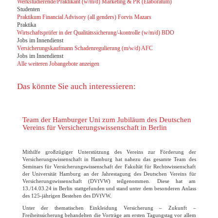
Werkstudierende/Praktikant (w/m/d) Marketing & PR (Elaboratum)
Studenten
Praktikum Financial Advisory (all genders) Forvis Mazars
Praktika
Wirtschaftsprüfer in der Qualitätssicherung/-kontrolle (w/m/d) BDO
Jobs im Innendienst
Versicherungskaufmann Schadenregulierung (m/w/d) AFC
Jobs im Innendienst
Alle weiteren Jobangebote anzeigen
Das könnte Sie auch interessieren:
Team der Hamburger Uni zum Jubiläum des Deutschen
Vereins für Versicherungswissenschaft in Berlin
Mithilfe großzügiger Unterstützung des Vereins zur Förderung der
Versicherungswissenschaft in Hamburg hat nahezu das gesamte Team des
Seminars für Versicherungswissenschaft der Fakultät für Rechtswissenschaft
der Universität Hamburg an der Jahrestagung des Deutschen Vereins für
Versicherungswissenschaft (DVfVW) teilgenommen. Diese hat am
13./14.03.24 in Berlin stattgefunden und stand unter dem besonderen Anlass
des 125-jährigen Bestehen des DVfVW.
Unter der thematischen Einkleidung Versicherung – Zukunft –
Freiheitssicherung behandelten die Vorträge am ersten Tagungstag vor allem