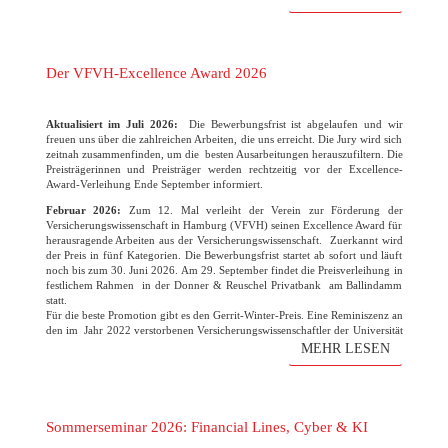
Der VFVH-Excellence Award 2026
Aktualisiert im Juli 2026:
Die Bewerbungsfrist ist abgelaufen und wir
freuen uns über die zahlreichen Arbeiten, die uns erreicht. Die Jury wird sich
zeitnah zusammenfinden, um die besten Ausarbeitungen herauszufiltern. Die
Preisträgerinnen und Preisträger werden rechtzeitig vor der Excellence-
Award-Verleihung Ende September informiert.
Februar 2026:
Zum 12. Mal verleiht der Verein zur Förderung der
Versicherungswissenschaft in Hamburg (VFVH) seinen Excellence Award für
herausragende Arbeiten aus der Versicherungswissenschaft. Zuerkannt wird
der Preis in fünf Kategorien. Die Bewerbungsfrist startet ab sofort und läuft
noch bis zum 30. Juni 2026. Am 29. September findet die Preisverleihung in
festlichem Rahmen in der Donner & Reuschel Privatbank am Ballindamm
statt.
Für die beste Promotion gibt es den Gerrit-Winter-Preis. Eine Reminiszenz an
den im Jahr 2022 verstorbenen Versicherungswissenschaftler der Universität
Hamburg. Der Verein freut sich wie immer auf die zahlreichen
MEHR LESEN
Bewerbungen!
(mehr …)
Sommerseminar 2026: Financial Lines, Cyber & KI