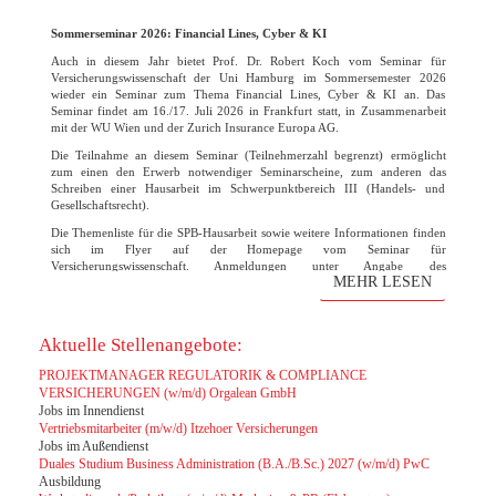
Sommerseminar 2026: Financial Lines, Cyber & KI
Auch in diesem Jahr bietet Prof. Dr. Robert Koch vom Seminar für
Versicherungswissenschaft der Uni Hamburg im Sommersemester 2026
wieder ein Seminar zum Thema Financial Lines, Cyber & KI an. Das
Seminar findet am 16./17. Juli 2026 in Frankfurt statt, in Zusammenarbeit
mit der WU Wien und der Zurich Insurance Europa AG.
Die Teilnahme an diesem Seminar (Teilnehmerzahl begrenzt) ermöglicht
zum einen den Erwerb notwendiger Seminarscheine, zum anderen das
Schreiben einer Hausarbeit im Schwerpunktbereich III (Handels- und
Gesellschaftsrecht).
Die Themenliste für die SPB-Hausarbeit sowie weitere Informationen finden
sich im Flyer auf der Homepage vom Seminar für
Versicherungswissenschaft. Anmeldungen unter Angabe des
MEHR LESEN
Themenwunsches bitte bis zum 31. März 2026 direkt an den Lehrstuhl
Robert Koch. Die Vorbesprechung und finale Themenvergabe findet am 07.
April um 15 Uhr statt. Der Raum wird noch rechtzeitig bekanntgegeben.
Aktuelle Stellenangebote:
PROJEKTMANAGER REGULATORIK & COMPLIANCE
VERSICHERUNGEN (w/m/d) Orgalean GmbH
Jobs im Innendienst
Vertriebsmitarbeiter (m/w/d) Itzehoer Versicherungen
Jobs im Außendienst
Duales Studium Business Administration (B.A./B.Sc.) 2027 (w/m/d) PwC
Ausbildung