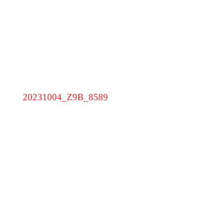
EXCELLENCE AWARD 2023 DER FILM
20231004_Z9B_8589