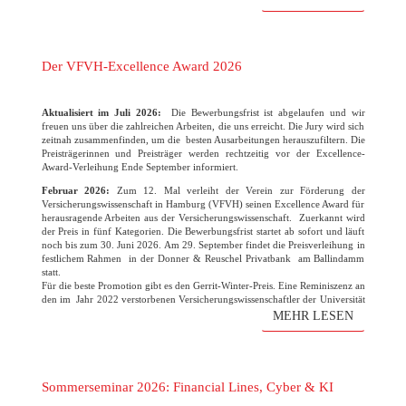
Der VFVH-Excellence Award 2026
Aktualisiert im Juli 2026:
Die Bewerbungsfrist ist abgelaufen und wir
freuen uns über die zahlreichen Arbeiten, die uns erreicht. Die Jury wird sich
zeitnah zusammenfinden, um die besten Ausarbeitungen herauszufiltern. Die
Preisträgerinnen und Preisträger werden rechtzeitig vor der Excellence-
Award-Verleihung Ende September informiert.
Februar 2026:
Zum 12. Mal verleiht der Verein zur Förderung der
Versicherungswissenschaft in Hamburg (VFVH) seinen Excellence Award für
herausragende Arbeiten aus der Versicherungswissenschaft. Zuerkannt wird
der Preis in fünf Kategorien. Die Bewerbungsfrist startet ab sofort und läuft
noch bis zum 30. Juni 2026. Am 29. September findet die Preisverleihung in
festlichem Rahmen in der Donner & Reuschel Privatbank am Ballindamm
statt.
Für die beste Promotion gibt es den Gerrit-Winter-Preis. Eine Reminiszenz an
den im Jahr 2022 verstorbenen Versicherungswissenschaftler der Universität
Hamburg. Der Verein freut sich wie immer auf die zahlreichen
MEHR LESEN
Bewerbungen!
(mehr …)
Sommerseminar 2026: Financial Lines, Cyber & KI