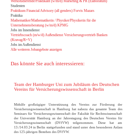
Werkstudierende/Praktikant (w/m/d) Marketing & PR (Elaboratum)
Studenten
Praktikum Financial Advisory (all genders) Forvis Mazars
Praktika
Mathematiker/Mathematikerin / Physiker/Physikerin für die
Unternehmensberatung (w/m/d) KPMG
Jobs im Innendienst
Vertriebscoach (m/w/d) Außendienst Versicherungsvertrieb Banken
(Kravag/R+V)
Jobs im Außendienst
Alle weiteren Jobangebote anzeigen
Das könnte Sie auch interessieren:
Team der Hamburger Uni zum Jubiläum des Deutschen
Vereins für Versicherungswissenschaft in Berlin
Mithilfe großzügiger Unterstützung des Vereins zur Förderung der
Versicherungswissenschaft in Hamburg hat nahezu das gesamte Team des
Seminars für Versicherungswissenschaft der Fakultät für Rechtswissenschaft
der Universität Hamburg an der Jahrestagung des Deutschen Vereins für
Versicherungswissenschaft (DVfVW) teilgenommen. Diese hat am
13./14.03.24 in Berlin stattgefunden und stand unter dem besonderen Anlass
des 125-jährigen Bestehen des DVfVW.