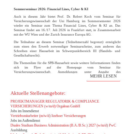
Sommerseminar 2026: Financial Lines, Cyber & KI
Auch in diesem Jahr bietet Prof. Dr. Robert Koch vom Seminar für
Versicherungswissenschaft der Uni Hamburg im Sommersemester 2026
wieder ein Seminar zum Thema Financial Lines, Cyber & KI an. Das
Seminar findet am 16./17. Juli 2026 in Frankfurt statt, in Zusammenarbeit
mit der WU Wien und der Zurich Insurance Europa AG.
Die Teilnahme an diesem Seminar (Teilnehmerzahl begrenzt) ermöglicht
zum einen den Erwerb notwendiger Seminarscheine, zum anderen das
Schreiben einer Hausarbeit im Schwerpunktbereich III (Handels- und
Gesellschaftsrecht).
Die Themenliste für die SPB-Hausarbeit sowie weitere Informationen finden
sich im Flyer auf der Homepage vom Seminar für
Versicherungswissenschaft. Anmeldungen unter Angabe des
MEHR LESEN
Themenwunsches bitte bis zum 31. März 2026 direkt an den Lehrstuhl
Robert Koch. Die Vorbesprechung und finale Themenvergabe findet am 07.
April um 15 Uhr statt. Der Raum wird noch rechtzeitig bekanntgegeben.
Aktuelle Stellenangebote:
PROJEKTMANAGER REGULATORIK & COMPLIANCE
VERSICHERUNGEN (w/m/d) Orgalean GmbH
Jobs im Innendienst
Vertriebsmitarbeiter (m/w/d) Itzehoer Versicherungen
Jobs im Außendienst
Duales Studium Business Administration (B.A./B.Sc.) 2027 (w/m/d) PwC
Ausbildung