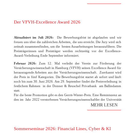
Der VFVH-Excellence Award 2026
Aktualisiert im Juli 2026:
Die Bewerbungsfrist ist abgelaufen und wir
freuen uns über die zahlreichen Arbeiten, die uns erreicht. Die Jury wird sich
zeitnah zusammenfinden, um die besten Ausarbeitungen herauszufiltern. Die
Preisträgerinnen und Preisträger werden rechtzeitig vor der Excellence-
Award-Verleihung Ende September informiert.
Februar 2026:
Zum 12. Mal verleiht der Verein zur Förderung der
Versicherungswissenschaft in Hamburg (VFVH) seinen Excellence Award für
herausragende Arbeiten aus der Versicherungswissenschaft. Zuerkannt wird
der Preis in fünf Kategorien. Die Bewerbungsfrist startet ab sofort und läuft
noch bis zum 30. Juni 2026. Am 29. September findet die Preisverleihung in
festlichem Rahmen in der Donner & Reuschel Privatbank am Ballindamm
statt.
Für die beste Promotion gibt es den Gerrit-Winter-Preis. Eine Reminiszenz an
den im Jahr 2022 verstorbenen Versicherungswissenschaftler der Universität
Hamburg. Der Verein freut sich wie immer auf die zahlreichen
MEHR LESEN
Bewerbungen!
(mehr …)
Sommerseminar 2026: Financial Lines, Cyber & KI