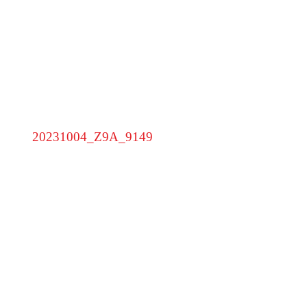
EXCELLENCE AWARD 2023 DER FILM
20231004_Z9A_9149