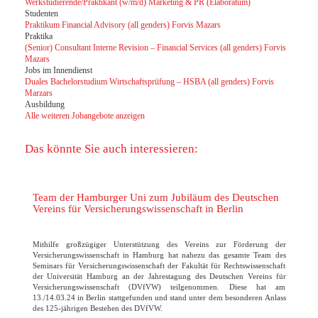
Werkstudierende/Praktikant (w/m/d) Marketing & PR (Elaboratum)
Studenten
Praktikum Financial Advisory (all genders) Forvis Mazars
Praktika
(Senior) Consultant Interne Revision – Financial Services (all genders) Forvis
Mazars
Jobs im Innendienst
Duales Bachelorstudium Wirtschaftsprüfung – HSBA (all genders) Forvis
Marzars
Ausbildung
Alle weiteren Jobangebote anzeigen
Das könnte Sie auch interessieren:
Team der Hamburger Uni zum Jubiläum des Deutschen
Vereins für Versicherungswissenschaft in Berlin
Mithilfe großzügiger Unterstützung des Vereins zur Förderung der
Versicherungswissenschaft in Hamburg hat nahezu das gesamte Team des
Seminars für Versicherungswissenschaft der Fakultät für Rechtswissenschaft
der Universität Hamburg an der Jahrestagung des Deutschen Vereins für
Versicherungswissenschaft (DVfVW) teilgenommen. Diese hat am
13./14.03.24 in Berlin stattgefunden und stand unter dem besonderen Anlass
des 125-jährigen Bestehen des DVfVW.